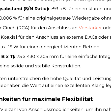
abstand (S/N Ratio):
>93 dB für einen klaren un
0,006 % für eine originalgetreue Wiedergabe ohn
:
Cinch (RCA) für den Anschluss an
Verstärker
ode
Koaxial für den Anschluss an externe DACs oder a
x. 15 W für einen energieeffizienten Betrieb.
B x T):
75 x 430 x 305 mm für eine einfache Integr
 eine solide und stabile Konstruktion.
en unterstreichen die hohe Qualität und Leistungsf
liebhaber, die Wert auf einen exzellenten Klang le
keiten für maximale Flexibilität
 Vielzahl von Anschlussmöglichkeiten, um ihn nah