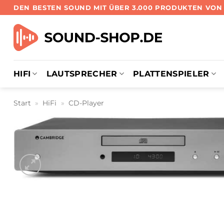
Zum
DEN BESTEN SOUND MIT ÜBER 3.000 PRODUKTEN VO
Inhalt
springen
HIFI
LAUTSPRECHER
PLATTENSPIELER
Start
»
HiFi
»
CD-Player