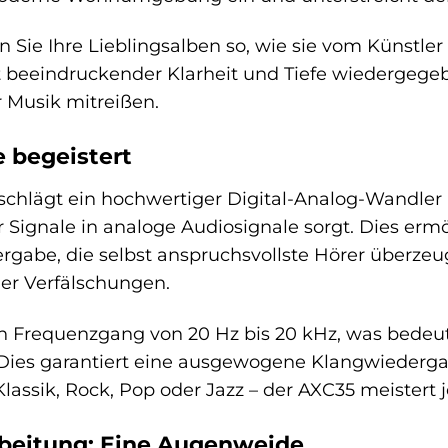
 Sie Ihre Lieblingsalben so, wie sie vom Künstle
 beeindruckender Klarheit und Tiefe wiedergegeb
r Musik mitreißen.
e begeistert
chlägt ein hochwertiger Digital-Analog-Wandler 
Signale in analoge Audiosignale sorgt. Dies erm
rgabe, die selbst anspruchsvollste Hörer überzeug
er Verfälschungen.
en Frequenzgang von 20 Hz bis 20 kHz, was bedeu
Dies garantiert eine ausgewogene Klangwiedergab
Klassik, Rock, Pop oder Jazz – der AXC35 meistert
rbeitung: Eine Augenweide