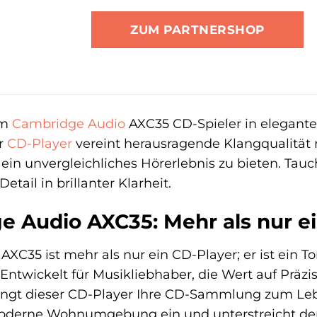
ZUM PARTNERSHOP
em
Cambridge Audio
AXC35 CD-Spieler in elegant
r
CD-Player
vereint herausragende Klangqualität m
in unvergleichliches Hörerlebnis zu bieten. Tauch
etail in brillanter Klarheit.
 Audio AXC35: Mehr als nur ei
C35 ist mehr als nur ein CD-Player; er ist ein Tor 
Entwickelt für Musikliebhaber, die Wert auf Präzi
ingt dieser CD-Player Ihre CD-Sammlung zum Leb
 moderne Wohnumgebung ein und unterstreicht de