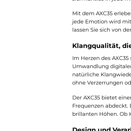
Mit dem AXC35 erleben
jede Emotion wird mit
lassen Sie sich von de
Klangqualität, di
Im Herzen des AXC35 s
Umwandlung digitaler 
natürliche Klangwiede
ohne Verzerrungen od
Der AXC35 bietet ein
Frequenzen abdeckt. 
brillanten Höhen. Ob 
Design und Vera