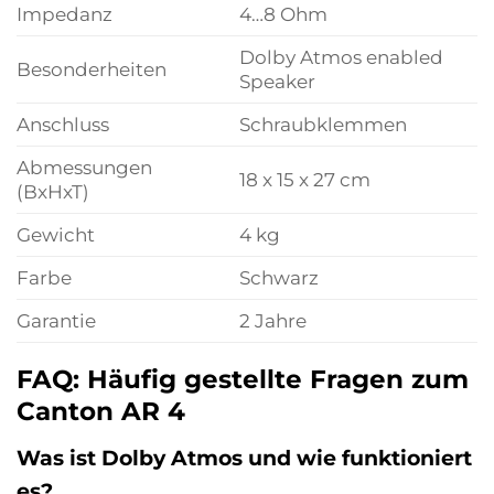
Impedanz
4…8 Ohm
Dolby Atmos enabled
Besonderheiten
Speaker
Anschluss
Schraubklemmen
Abmessungen
18 x 15 x 27 cm
(BxHxT)
Gewicht
4 kg
Farbe
Schwarz
Garantie
2 Jahre
FAQ: Häufig gestellte Fragen zum
Canton AR 4
Was ist Dolby Atmos und wie funktioniert
es?