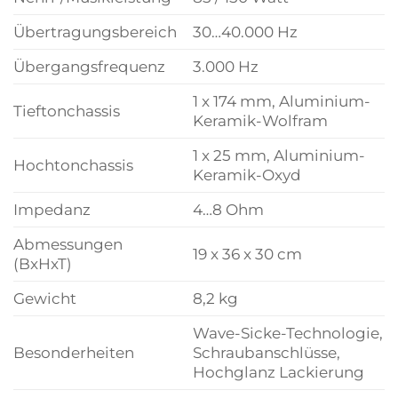
Übertragungsbereich
30…40.000 Hz
Übergangsfrequenz
3.000 Hz
1 x 174 mm, Aluminium-
Tieftonchassis
Keramik-Wolfram
1 x 25 mm, Aluminium-
Hochtonchassis
Keramik-Oxyd
Impedanz
4…8 Ohm
Abmessungen
19 x 36 x 30 cm
(BxHxT)
Gewicht
8,2 kg
Wave-Sicke-Technologie,
Besonderheiten
Schraubanschlüsse,
Hochglanz Lackierung