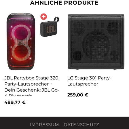
ÄHNLICHE PRODUKTE
JBL Partybox Stage 320
LG Stage 301 Party-
Party-Lautsprecher +
Lautsprecher
Dein Geschenk: JBL Go-
259,00
€
4 Bluetooth-
Lautsprecher
489,77
€
IMPRESSUM
DATENSCHUTZ