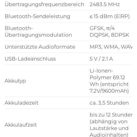
Übertragungsfrequenzbereich
2483.5 MHz
Bluetooth-Sendeleistung
≤ 15 dBm (EIRP)
Bluetooth-
GFSK, π/4
Übertragungsmodulation
DQPSK, 8DPSK
Unterstützte Audioformate
MP3, WMA, WAV
USB-Ladeanschluss
5 V / 2.1 A
Li-Ionen-
Polymer 69.12
Akkutyp
Wh (entspricht
7.2V/9600mAh)
Akkuladezeit
ca. 3,5 Stunden
bis zu 12 Stunden
(abhängig von
Akkulaufzeit
Lautstärke und
Audioinhalten)