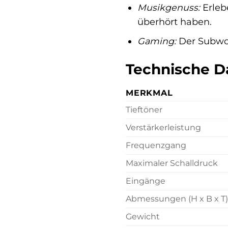
Musikgenuss:
Erlebe
überhört haben.
Gaming:
Der Subwoof
Technische D
MERKMAL
Tieftöner
Verstärkerleistung
Frequenzgang
Maximaler Schalldruck
Eingänge
Abmessungen (H x B x T)
Gewicht