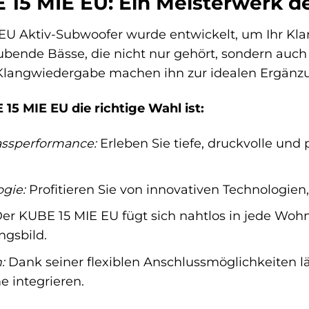
15 MIE EU: Ein Meisterwerk de
U Aktiv-Subwoofer wurde entwickelt, um Ihr Klan
bende Bässe, die nicht nur gehört, sondern auc
 Klangwiedergabe machen ihn zur idealen Ergänzu
5 MIE EU die richtige Wahl ist:
assperformance:
Erleben Sie tiefe, druckvolle und
gie:
Profitieren Sie von innovativen Technologien,
er KUBE 15 MIE EU fügt sich nahtlos in jede W
ngsbild.
:
Dank seiner flexiblen Anschlussmöglichkeiten lä
 integrieren.