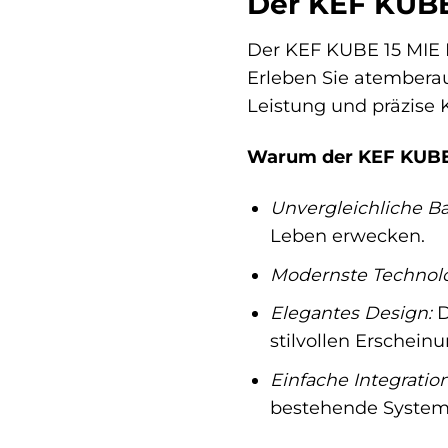
Der KEF KUBE 
Der KEF KUBE 15 MIE E
Erleben Sie atemberau
Leistung und präzise
Warum der KEF KUBE 1
Unvergleichliche B
Leben erwecken.
Modernste Technolo
Elegantes Design:
D
stilvollen Erscheinu
Einfache Integration
bestehende Systeme