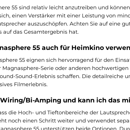
e 55 sind relativ leicht anzutreiben und können 
sich, einen Verstärker mit einer Leistung von mi
utsprecher auszuschöpfen. Achten Sie auf eine gut
ss auf das Gesamtergebnis hat.
gnasphere 55 auch für Heimkino verwe
phere 55 eignen sich hervorragend für den Eins
r Magnasphere-Serie oder anderen hochwertigen 
ound-Sound-Erlebnis schaffen. Die detailreich
sives Filmerlebnis.
-Wiring/Bi-Amping und kann ich das m
ass die Hoch- und Tieftonbereiche der Lautsprec
t noch einen Schritt weiter und verwendet separ
 Magnasphere 55 unterstützen beide Optionen. Du