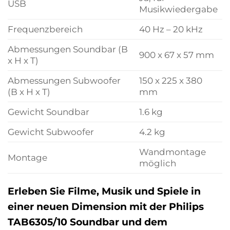
USB
Musikwiedergabe
Frequenzbereich
40 Hz – 20 kHz
Abmessungen Soundbar (B
900 x 67 x 57 mm
x H x T)
Abmessungen Subwoofer
150 x 225 x 380
(B x H x T)
mm
Gewicht Soundbar
1.6 kg
Gewicht Subwoofer
4.2 kg
Wandmontage
Montage
möglich
Erleben Sie Filme, Musik und Spiele in
einer neuen Dimension mit der Philips
TAB6305/10 Soundbar und dem