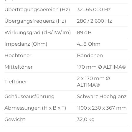
Übertragungsbereich (Hz)
32…65.000 Hz
Übergangsfrequenz (Hz)
280 / 2.600 Hz
Wirkungsgrad (dB/1W/1m)
89 dB
Impedanz (Ohm)
4…8 Ohm
Hochtöner
Bändchen
Mitteltöner
170 mm Ø ALTIMA®
2 x 170 mm Ø
Tieftöner
ALTIMA®
Gehäuseausführung
Schwarz Hochglanz
Abmessungen (H x B x T)
1100 x 230 x 367 mm
Gewicht
32,0 kg