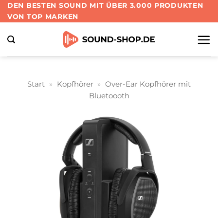
Zum
DEN BESTEN SOUND MIT ÜBER 3.000 PRODUKTEN
VON TOP MARKEN
Inhalt
springen
Start
»
Kopfhörer
»
Over-Ear Kopfhörer mit
Bluetoooth