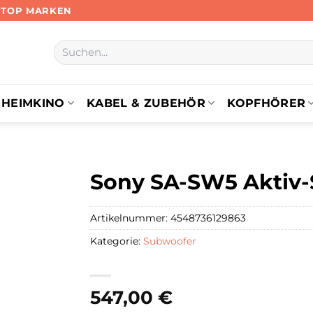
N TOP MARKEN
Suchen
nach:
HEIMKINO
KABEL & ZUBEHÖR
KOPFHÖRER
Sony SA-SW5 Aktiv
Artikelnummer:
4548736129863
Kategorie:
Subwoofer
547,00
€