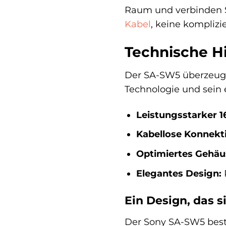
Raum und verbinden S
Kabel
, keine komplizi
Technische H
Der SA-SW5 überzeugt 
Technologie und sein 
Leistungsstarker 
Kabellose Konnekti
Optimiertes Gehäu
Elegantes Design:
Ein Design, das s
Der Sony SA-SW5 besti