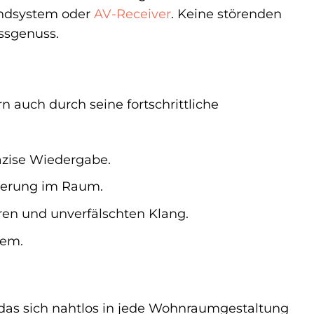
undsystem oder
AV-Receiver
. Keine störenden
assgenuss.
 auch durch seine fortschrittliche
räzise Wiedergabe.
zierung im Raum.
ren und unverfälschten Klang.
tem.
 das sich nahtlos in jede Wohnraumgestaltung