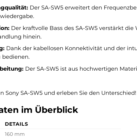
gqualität:
Der SA-SW5 erweitert den Frequenzber
sswiedergabe.
ion:
Der kraftvolle Bass des SA-SW5 verstärkt die
Handlung hinein.
g:
Dank der kabellosen Konnektivität und der int
u bedienen.
beitung:
Der SA-SW5 ist aus hochwertigen Materia
en Sony SA-SW5 und erleben Sie den Unterschied!
aten im Überblick
DETAILS
160 mm