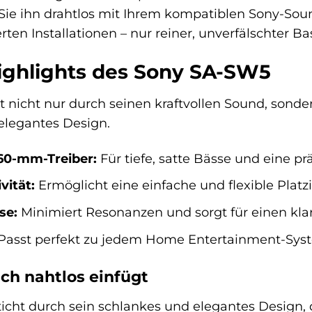
ie ihn drahtlos mit Ihrem kompatiblen Sony-So
erten Installationen – nur reiner, unverfälschter B
ighlights des Sony SA-SW5
nicht nur durch seinen kraftvollen Sound, sondern
elegantes Design.
160-mm-Treiber:
Für tiefe, satte Bässe und eine p
vität:
Ermöglicht eine einfache und flexible Plat
se:
Minimiert Resonanzen und sorgt für einen kla
Passt perfekt zu jedem Home Entertainment-Sys
ich nahtlos einfügt
cht durch sein schlankes und elegantes Design,