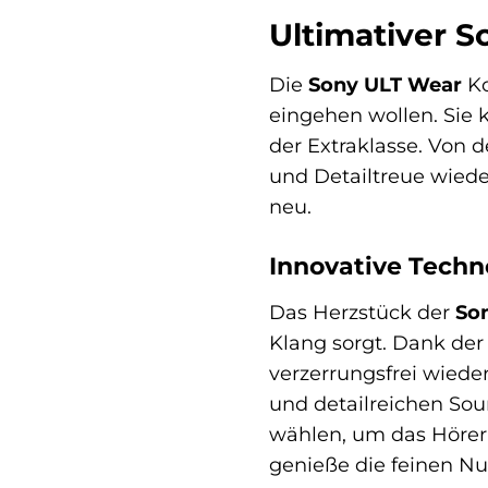
Ultimativer S
Die
Sony ULT Wear
Ko
eingehen wollen. Sie 
der Extraklasse. Von d
und Detailtreue wied
neu.
Innovative Techno
Das Herzstück der
So
Klang sorgt. Dank der
verzerrungsfrei wied
und detailreichen Sou
wählen, um das Hörerl
genieße die feinen N