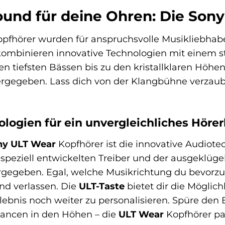
ound für deine Ohren: Die Sony
pfhörer wurden für anspruchsvolle Musikliebhabe
kombinieren innovative Technologien mit einem sti
en tiefsten Bässen bis zu den kristallklaren Höhen
ergegeben. Lass dich von der Klangbühne verzau
logien für ein unvergleichliches Hörer
ny ULT Wear
Kopfhörer ist die innovative Audiote
 speziell entwickelten Treiber und der ausgeklüg
ergegeben. Egal, welche Musikrichtung du bevorz
nd verlassen. Die
ULT-Taste
bietet dir die Möglic
ebnis noch weiter zu personalisieren. Spüre den 
uancen in den Höhen – die
ULT Wear
Kopfhörer pa