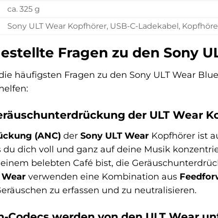
ca. 325 g
Sony ULT Wear Kopfhörer, USB-C-Ladekabel, Kopfhöre
gestellte Fragen zu den Sony 
die häufigsten Fragen zu den Sony ULT Wear Blue
helfen:
Geräuschunterdrückung der ULT Wear K
ückung (ANC)
der
Sony ULT Wear
Kopfhörer ist 
s du dich voll und ganz auf deine Musik konzentrie
n einem belebten Café bist, die Geräuschunterdrü
 Wear
verwenden eine Kombination aus
Feedfor
eräuschen zu erfassen und zu neutralisieren.
h-Codecs werden von den ULT Wear unt