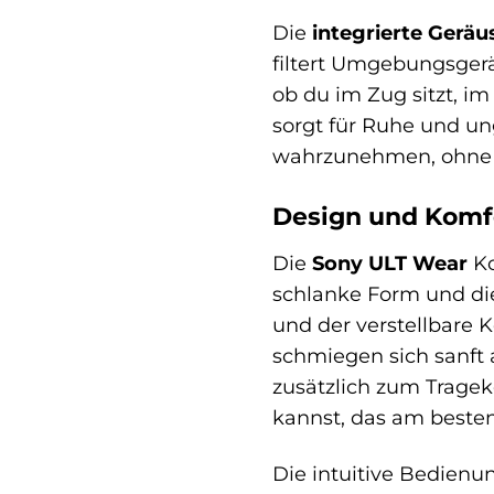
Die
integrierte Gerä
filtert Umgebungsgerä
ob du im Zug sitzt, i
sorgt für Ruhe und un
wahrzunehmen, ohne d
Design und Komfo
Die
Sony ULT Wear
Ko
schlanke Form und di
und der verstellbare 
schmiegen sich sanft 
zusätzlich zum Tragek
kannst, das am besten
Die intuitive Bedienu