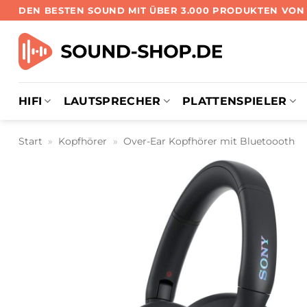
Zum
DEN BESTEN SOUND MIT ÜBER 3.000 PRODUKTEN VO
Inhalt
springen
HIFI
LAUTSPRECHER
PLATTENSPIELER
Start
»
Kopfhörer
»
Over-Ear Kopfhörer mit Bluetoooth