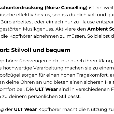
uschunterdrückung (Noise Cancelling)
ist ein wei
usche effektiv heraus, sodass du dich voll und ga
m Büro arbeitest oder einfach nur zu Hause ents
gestörten Musikgenuss. Aktiviere den
Ambient S
ie Kopfhörer abnehmen zu müssen. So bleibst du
rt: Stilvoll und bequem
pfhörer überzeugen nicht nur durch ihren Klang, 
e hochwertige Verarbeitung machen sie zu einem
Kopfbügel sorgen für einen hohen Tragekomfort, 
an deine Ohren an und bieten einen sicheren Halt
omfort bei. Die
ULT Wear
sind in verschiedenen F
 zu deinem persönlichen Stil passt.
ng der
ULT Wear
Kopfhörer macht die Nutzung zum