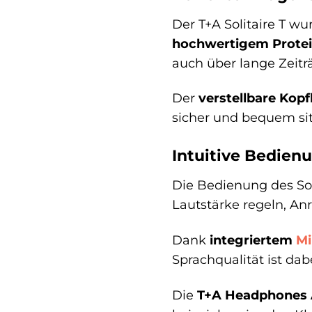
Der T+A Solitaire T w
hochwertigem Protei
auch über lange Zeit
Der
verstellbare Kop
sicher und bequem sit
Intuitive Bedien
Die Bedienung des Soli
Lautstärke regeln, An
Dank
integriertem
Mi
Sprachqualität ist da
Die
T+A Headphones