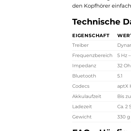
den Kopfhörer einfach
Technische D
EIGENSCHAFT
WER
Treiber
Dynam
Frequenzbereich
5 Hz 
Impedanz
32 O
Bluetooth
5.1
Codecs
aptX 
Akkulaufzeit
Bis z
Ladezeit
Ca. 2
Gewicht
330 g