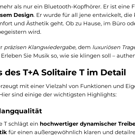
t mehr als nur ein Bluetooth-Kopfhörer. Er ist eine
osem Design
. Er wurde für all jene entwickelt, 
fort und Ästhetik geht. Ob zu Hause, im Büro oder
egeistern wird.
er
präzisen Klangwiedergabe
, dem
luxuriösen Tra
 Erleben Sie Musik so, wie sie klingen soll – authe
 des T+A Solitaire T im Detail
berzeugt mit einer Vielzahl von Funktionen und Ei
ier sind einige der wichtigsten Highlights:
langqualität
e T schlägt ein
hochwertiger dynamischer Treibe
tik
für einen außergewöhnlich klaren und detailre