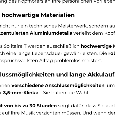
ang des Kopfhörers an Ihre persönlichen Vorliebe
 hochwertige Materialien
t nicht nur ein technisches Meisterwerk, sondern a
kzentuierten Aluminiumdetails
verleiht dem Kopf
s Solitaire T werden ausschließlich
hochwertige M
ch eine lange Lebensdauer gewährleisten. Die
ro
spruchsvollsten Alltag problemlos meistert.
hlussmöglichkeiten und lange Akkulauf
 Ihnen
verschiedene Anschlussmöglichkeiten
, um
r
3,5-mm-Klinke
– Sie haben die Wahl.
t von bis zu 30 Stunden
sorgt dafür, dass Sie au
t auf Ihre Musik verzichten müssen. Und wenn der 