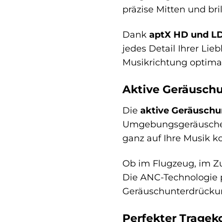
präzise Mitten und bri
Dank
aptX HD und L
jedes Detail Ihrer Lie
Musikrichtung optimal
Aktive Geräuschu
Die
aktive Geräusch
Umgebungsgeräusche ef
ganz auf Ihre Musik ko
Ob im Flugzeug, im Zu
Die ANC-Technologie p
Geräuschunterdrückun
Perfekter Tragek