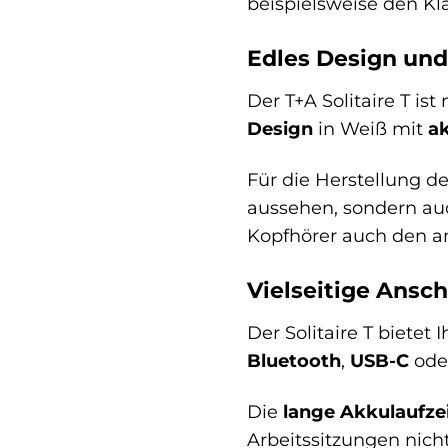
beispielsweise den Kl
Edles Design und
Der T+A Solitaire T is
Design
in Weiß mit
a
Für die Herstellung de
aussehen, sondern au
Kopfhörer auch den an
Vielseitige Ansc
Der Solitaire T bietet
Bluetooth
,
USB-C
ode
Die
lange Akkulaufzei
Arbeitssitzungen nich