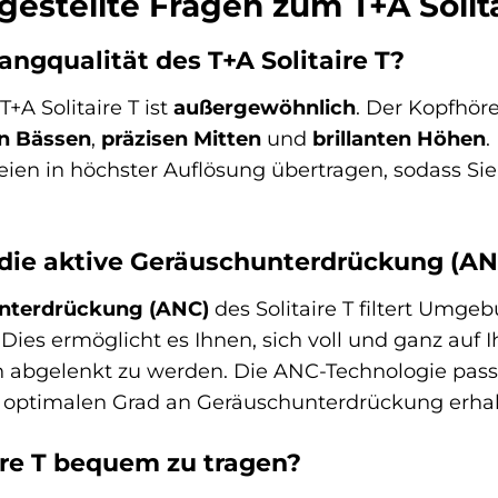
gestellte Fragen zum T+A Solita
langqualität des T+A Solitaire T?
+A Solitaire T ist
außergewöhnlich
. Der Kopfhöre
en Bässen
,
präzisen Mitten
und
brillanten Höhen
.
ien in höchster Auflösung übertragen, sodass Sie 
 die aktive Geräuschunterdrückung (ANC
unterdrückung (ANC)
des Solitaire T filtert Umge
. Dies ermöglicht es Ihnen, sich voll und ganz auf
abgelenkt zu werden. Die ANC-Technologie passt
 optimalen Grad an Geräuschunterdrückung erhal
aire T bequem zu tragen?