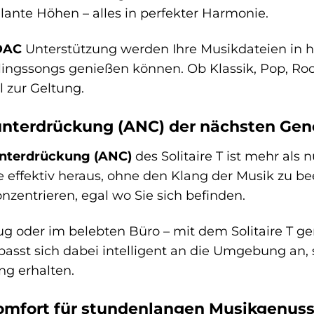
llante Höhen – alles in perfekter Harmonie.
DAC
Unterstützung werden Ihre Musikdateien in h
blingssongs genießen können. Ob Klassik, Pop, Rock
 zur Geltung.
nterdrückung (ANC) der nächsten Gen
unterdrückung (ANC)
des Solitaire T ist mehr als nu
fektiv heraus, ohne den Klang der Musik zu beei
nzentrieren, egal wo Sie sich befinden.
g oder im belebten Büro – mit dem Solitaire T g
asst sich dabei intelligent an die Umgebung an,
g erhalten.
omfort für stundenlangen Musikgenus