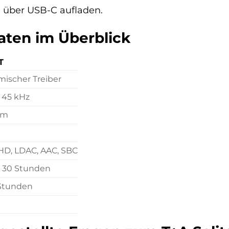
 über USB-C aufladen.
aten im Überblick
T
ischer Treiber
– 45 kHz
hm
HD, LDAC, AAC, SBC
u 30 Stunden
 Stunden