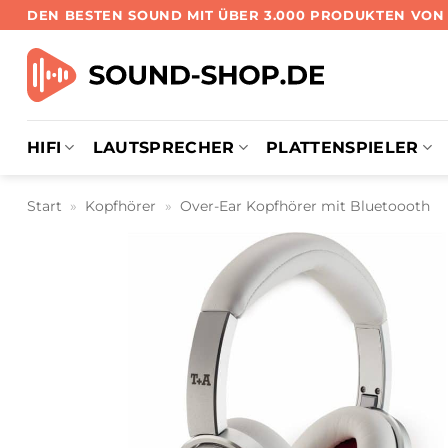
Zum
DEN BESTEN SOUND MIT ÜBER 3.000 PRODUKTEN VO
Inhalt
springen
HIFI
LAUTSPRECHER
PLATTENSPIELER
Start
»
Kopfhörer
»
Over-Ear Kopfhörer mit Bluetoooth