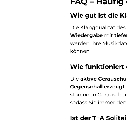
FAQ – Häufig 
Wie gut ist die K
Die Klangqualität des T
Wiedergabe
mit
tief
werden Ihre Musikdate
können.
Wie funktioniert
Die
aktive Geräusch
Gegenschall erzeugt
störenden Geräuschen 
sodass Sie immer den
Ist der T+A Solit