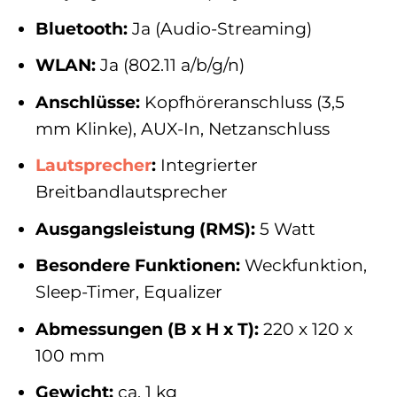
Bluetooth:
Ja (Audio-Streaming)
WLAN:
Ja (802.11 a/b/g/n)
Anschlüsse:
Kopfhöreranschluss (3,5
mm Klinke), AUX-In, Netzanschluss
Lautsprecher
:
Integrierter
Breitbandlautsprecher
Ausgangsleistung (RMS):
5 Watt
Besondere Funktionen:
Weckfunktion,
Sleep-Timer, Equalizer
Abmessungen (B x H x T):
220 x 120 x
100 mm
Gewicht:
ca. 1 kg