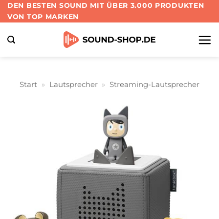
Zum
DEN BESTEN SOUND MIT ÜBER 3.000 PRODUKTEN
VON TOP MARKEN
Inhalt
springen
Start
»
Lautsprecher
»
Streaming-Lautsprecher