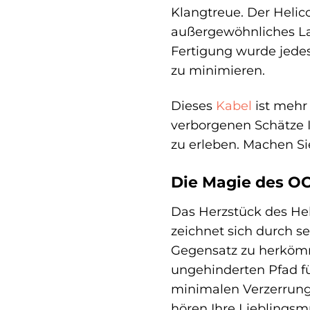
Klangtreue. Der Helico
außergewöhnliches Lau
Fertigung wurde jedes
zu minimieren.
Dieses
Kabel
ist mehr 
verborgenen Schätze I
zu erleben. Machen Sie
Die Magie des OC
Das Herzstück des Hel
zeichnet sich durch s
Gegensatz zu herkömm
ungehinderten Pfad fü
minimalen Verzerrunge
hören Ihre Lieblingsmu