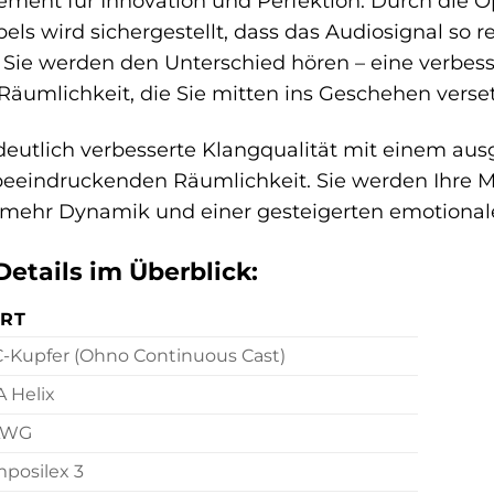
ement für Innovation und Perfektion. Durch die 
ls wird sichergestellt, dass das Audiosignal so r
 Sie werden den Unterschied hören – eine verbess
äumlichkeit, die Sie mitten ins Geschehen verset
 deutlich verbesserte Klangqualität mit einem a
eeindruckenden Räumlichkeit. Sie werden Ihre M
 mehr Dynamik und einer gesteigerten emotionale
etails im Überblick:
RT
-Kupfer (Ohno Continuous Cast)
 Helix
AWG
posilex 3