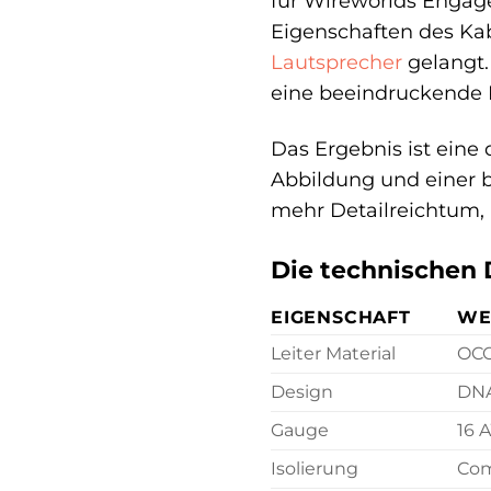
für Wireworlds Engag
Eigenschaften des Kabe
Lautsprecher
gelangt.
eine beeindruckende R
Das Ergebnis ist eine
Abbildung und einer b
mehr Detailreichtum,
Die technischen D
EIGENSCHAFT
WE
Leiter Material
OCC
Design
DNA
Gauge
16 
Isolierung
Com