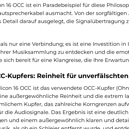
n 16 OCC ist ein Paradebeispiel für diese Philoso
tsprecherkabel ausmacht. Von der sorgfältigen A
 Detail darauf ausgelegt, die Signalübertragun
als nur eine Verbindung; es ist eine Investition in 
hrer Musiksammlung zu entdecken und die emotio
 sich bereit für eine Klangreise, die Ihre Erwartu
C-Kupfers: Reinheit für unverfälschten
icon 16 OCC ist das verwendete OCC-Kupfer (Ohno
eine außergewöhnliche Reinheit und die extrem lan
lichem Kupfer, das zahlreiche Korngrenzen aufw
r die Audiosignale. Das Ergebnis ist eine deutlic
n und einem außergewöhnlich klaren und detailrei
sik, als ob ein Schleier entfernt wurde, und entd