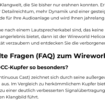
r Klangwelt, die Sie bisher nur erahnen konnten. E
 Detailreichtum, mehr Dynamik und einer gesteig
ade für Ihre Audioanlage und wird Ihnen jahrelang
he nach einem Lautsprecherkabel sind, das kein
ngerlebnis bietet, dann ist der Wireworld Helicon
ität verzaubern und entdecken Sie die verborgen
lte Fragen (FAQ) zum Wireworl
CC-Kupfer so besonders?
tinuous Cast) zeichnet sich durch seine außerge
en aus. Im Vergleich zu herkömmlichem Kupfer bie
 zu einer deutlich verbesserten Signalübertragu
n Klangbild führt.