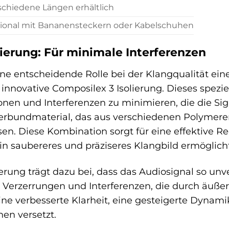
schiedene Längen erhältlich
ional mit Bananensteckern oder Kabelschuhen
lierung: Für minimale Interferenzen
 eine entscheidende Rolle bei der Klangqualität e
 innovative Composilex 3 Isolierung. Dieses spezi
nen und Interferenzen zu minimieren, die die Si
Verbundmaterial, das aus verschiedenen Polymeren
en. Diese Kombination sorgt für eine effektive R
n saubereres und präziseres Klangbild ermöglicht
erung trägt dazu bei, dass das Audiosignal so unv
t Verzerrungen und Interferenzen, die durch äuße
ine verbesserte Klarheit, eine gesteigerte Dynam
hen versetzt.