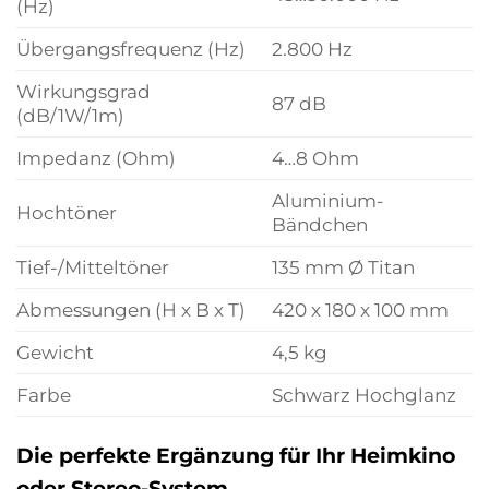
(Hz)
Übergangsfrequenz (Hz)
2.800 Hz
Wirkungsgrad
87 dB
(dB/1W/1m)
Impedanz (Ohm)
4…8 Ohm
Aluminium-
Hochtöner
Bändchen
Tief-/Mitteltöner
135 mm Ø Titan
Abmessungen (H x B x T)
420 x 180 x 100 mm
Gewicht
4,5 kg
Farbe
Schwarz Hochglanz
Die perfekte Ergänzung für Ihr Heimkino
oder Stereo-System