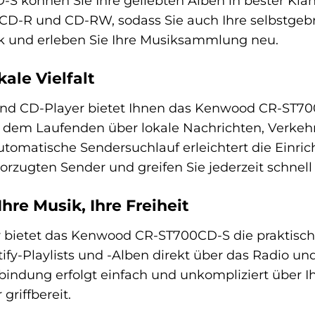
können Sie Ihre geliebten Alben in bester Klang
CD-R und CD-RW, sodass Sie auch Ihre selbstgeb
ck und erleben Sie Ihre Musiksammlung neu.
ale Vielfalt
und CD-Player bietet Ihnen das Kenwood CR-ST7
f dem Laufenden über lokale Nachrichten, Verkeh
utomatische Sendersuchlauf erleichtert die Einri
orzugten Sender und greifen Sie jederzeit schnell
Ihre Musik, Ihre Freiheit
er bietet das Kenwood CR-ST700CD-S die praktisc
fy-Playlists und -Alben direkt über das Radio und
rbindung erfolgt einfach und unkompliziert über 
griffbereit.