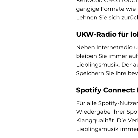
Kenwood CR-ST700CD-S 
gängige Formate wie 
Lehnen Sie sich zurü
UKW-Radio für lok
Neben Internetradio 
bleiben Sie immer au
Lieblingsmusik. Der a
Speichern Sie Ihre bev
Spotify Connect: 
Für alle Spotify-Nutz
Wiedergabe Ihrer Spoti
Klangqualität. Die Ve
Lieblingsmusik immer 