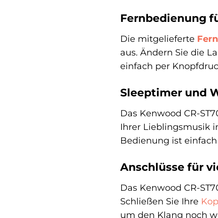
Fernbedienung f
Die mitgelieferte
Fer
aus. Ändern Sie die L
einfach per Knopfdruck
Sleeptimer und W
Das Kenwood CR-ST70
Ihrer Lieblingsmusik i
Bedienung ist einfac
Anschlüsse für vi
Das Kenwood CR-ST700
Schließen Sie Ihre
Kop
um den Klang noch we