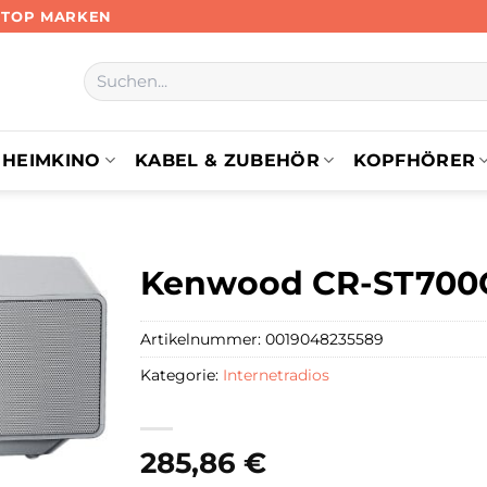
N TOP MARKEN
Suchen
nach:
HEIMKINO
KABEL & ZUBEHÖR
KOPFHÖRER
Kenwood CR-ST700CD
Artikelnummer:
0019048235589
Kategorie:
Internetradios
285,86
€