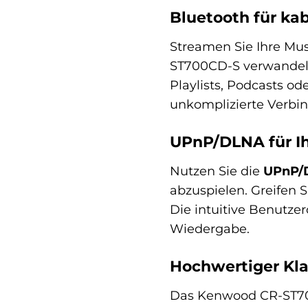
Bluetooth für kab
Streamen Sie Ihre Mus
ST700CD-S verwandelt
Playlists, Podcasts o
unkomplizierte Verbi
UPnP/DLNA für I
Nutzen Sie die
UPnP/
abzuspielen. Greifen 
Die intuitive Benutze
Wiedergabe.
Hochwertiger Kla
Das Kenwood CR-ST700