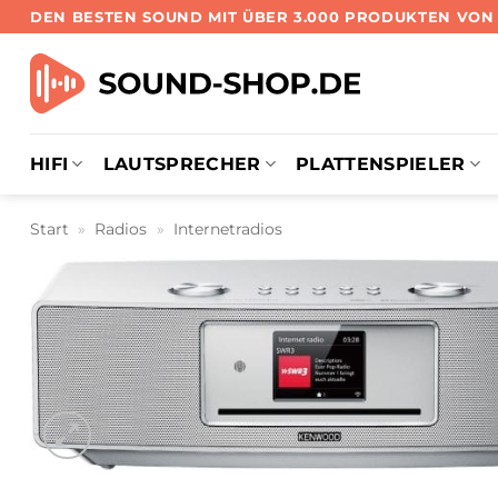
Zum
DEN BESTEN SOUND MIT ÜBER 3.000 PRODUKTEN VO
Inhalt
springen
HIFI
LAUTSPRECHER
PLATTENSPIELER
Start
»
Radios
»
Internetradios