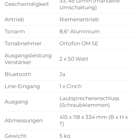
33, 45 U/min (manuelle
Geschwindigkeit
Umschaltung)
Antrieb
Riemenantrieb
Tonarm
8,6″ Aluminium
Tonabnehmer
Ortofon OM 5E
Ausgangsleistung
2 x 50 Watt
Verstärker
Bluetooth
Ja
Line-Eingang
1 x Cinch
Lautsprecheranschluss
Ausgang
(Schraubklemmen)
415 x 118 x 334 mm (B x H x
Abmessungen
T)
Gewicht
5 kg